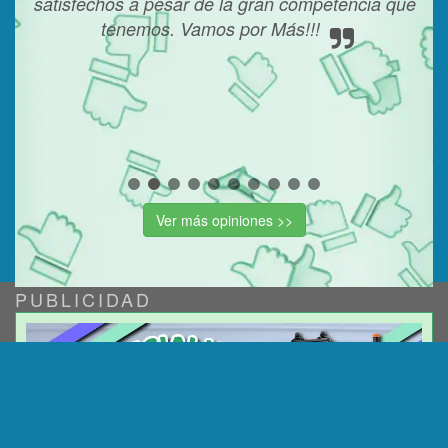
satisfechos a pesar de la gran competencia que
to
tenemos. Vamos por Más!!!
cada
tes
ndo
Ver más opiniones >>
PUBLICIDAD