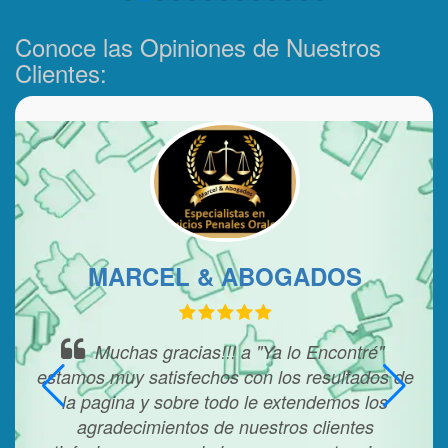
Conoce las Opiniones de Nuestros
Clientes:
MARCEL & ABOGADOS
E
Muchas gracias!!! a "Ya lo Encontré"
estamos muy satisfechos con los resultados de
é!
la pagina y sobre todo le extendemos los
uir
agradecimientos de nuestros clientes
,
E