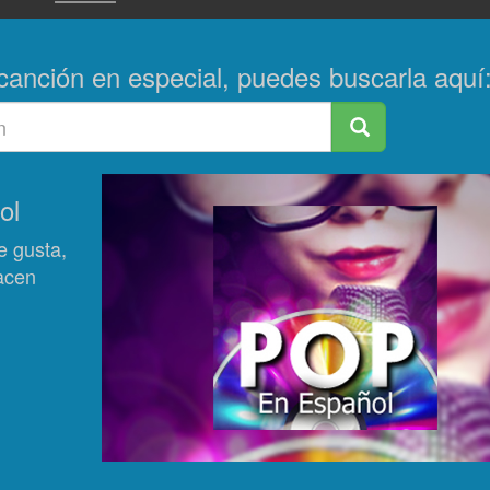
canción en especial, puedes buscarla aquí
ol
e gusta,
hacen