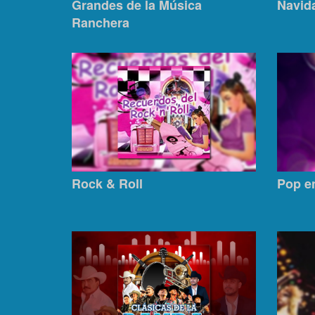
Grandes de la Música
Navid
Ranchera
Rock & Roll
Pop e