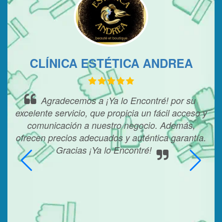
CLÍNICA ESTÉTICA ANDREA
Agradecemos a ¡Ya lo Encontré! por su
excelente servicio, que propicia un fácil acceso y
oyo
comunicación a nuestro negocio. Además,
co
ión
ofrecen precios adecuados y auténtica garantía.
m
,
Gracias ¡Ya lo Encontré!
ra
s e
d o